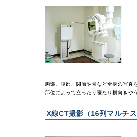
胸部、腹部、関節や骨など全身の写真
部位によって立ったり寝たり横向きや
X線CT撮影（16列マルチ