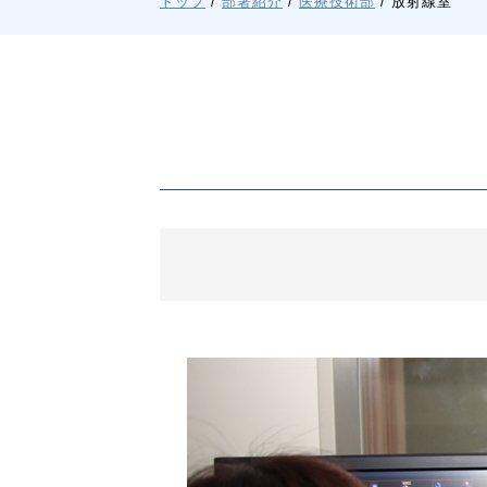
現
トップ
/
部署紹介
/
医療技術部
/
放射線室
在
の
位
置：