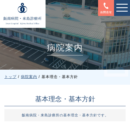
このページの本文へ
病院案内
現
トップ
/
病院案内
/
基本理念・基本方針
在
の
位
基本理念・基本方針
置：
飯南病院・来島診療所の基本理念・基本方針です。