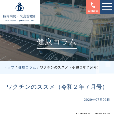
このページの本文へ
健康コラム
現
トップ
/
健康コラム
/
ワクチンのススメ（令和２年７月号）
在
の
位
ワクチンのススメ（令和２年７月号）
置：
2020年07月01日