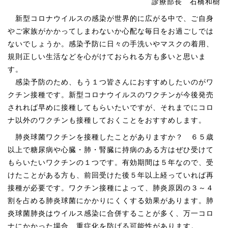
診療部長 石橋和樹
新型コロナウイルスの感染が世界的に広がる中で、ご自身
やご家族がかかってしまわないか心配な毎日をお過ごしでは
ないでしょうか。感染予防に日々の手洗いやマスクの着用、
規則正しい生活などを心がけておられる方も多いと思いま
す。
感染予防のため、もう１つ皆さんにおすすめしたいのがワ
クチン接種です。新型コロナウイルスのワクチンが今後発売
されれば早めに接種してもらいたいですが、それまでにコロ
ナ以外のワクチンも接種しておくことをおすすめします。
肺炎球菌ワクチンを接種したことがありますか？ ６５歳
以上で糖尿病や心臓・肺・腎臓に持病のある方はぜひ受けて
もらいたいワクチンの１つです。有効期間は５年なので、受
けたことがある方も、前回受けた後５年以上経っていれば再
接種が必要です。ワクチン接種によって、肺炎原因の３～４
割を占める肺炎球菌にかかりにくくする効果があります。肺
炎球菌肺炎はウイルス感染に合併することが多く、万一コロ
ナにかかった場合、重症化を防げる可能性があります。