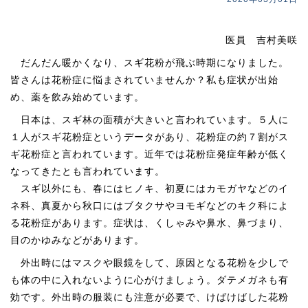
医員 吉村美咲
だんだん暖かくなり、スギ花粉が飛ぶ時期になりました。
皆さんは花粉症に悩まされていませんか？私も症状が出始
め、薬を飲み始めています。
日本は、スギ林の面積が大きいと言われています。５人に
１人がスギ花粉症というデータがあり、花粉症の約７割がス
ギ花粉症と言われています。近年では花粉症発症年齢が低く
なってきたとも言われています。
スギ以外にも、春にはヒノキ、初夏にはカモガヤなどのイ
ネ科、真夏から秋口にはブタクサやヨモギなどのキク科によ
る花粉症があります。症状は、くしゃみや鼻水、鼻づまり、
目のかゆみなどがあります。
外出時にはマスクや眼鏡をして、原因となる花粉を少しで
も体の中に入れないように心がけましょう。ダテメガネも有
効です。外出時の服装にも注意が必要で、けばけばした花粉