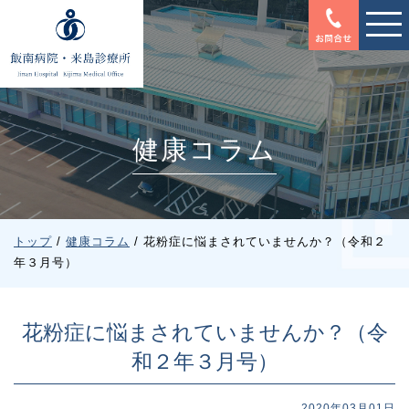
このページの本文へ
健康コラム
現
トップ
/
健康コラム
/
花粉症に悩まされていませんか？（令和２
在
年３月号）
の
位
置：
花粉症に悩まされていませんか？（令
和２年３月号）
2020年03月01日