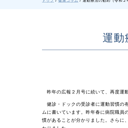
現
トップ
/
健康コラム
/
運動療法の勧め（令和２
在
の
位
置：
運動
昨年の広報２月号に続いて、再度運動
健診・ドックの受診者に運動習慣の有
ムに書いています。昨年春に病院職員
慣があることが分かりました。さらに