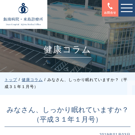
このページの本文へ
健康コラム
現
トップ
/
健康コラム
/
みなさん、しっかり眠れていますか？（平
在
成３１年１月号）
の
位
置：
みなさん、しっかり眠れていますか？
（平成３１年１月号）
2019年01月03日