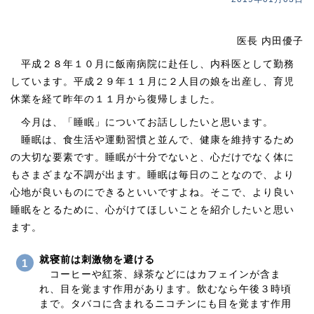
医長 内田優子
平成２８年１０月に飯南病院に赴任し、内科医として勤務
しています。平成２９年１１月に２人目の娘を出産し、育児
休業を経て昨年の１１月から復帰しました。
今月は、「睡眠」についてお話ししたいと思います。
睡眠は、食生活や運動習慣と並んで、健康を維持するため
の大切な要素です。睡眠が十分でないと、心だけでなく体に
もさまざまな不調が出ます。睡眠は毎日のことなので、より
心地が良いものにできるといいですよね。そこで、より良い
睡眠をとるために、心がけてほしいことを紹介したいと思い
ます。
就寝前は刺激物を避ける
コーヒーや紅茶、緑茶などにはカフェインが含ま
れ、目を覚ます作用があります。飲むなら午後３時頃
まで。タバコに含まれるニコチンにも目を覚ます作用