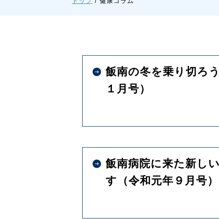
現
トップ
/
健康コラム
在
の
位
置：
飯南の冬を乗り切ろ
１月号）
飯南病院に来た新し
す（令和元年９月号）