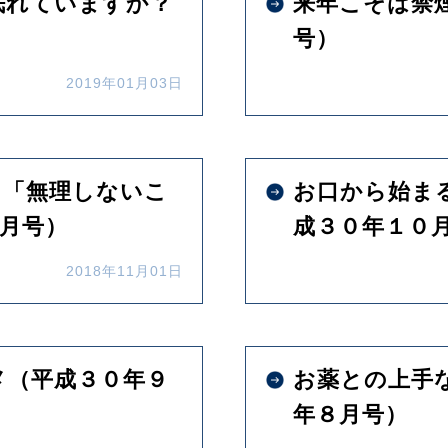
眠れていますか？
来年こそは禁
号）
2019年01月03日
」「無理しないこ
お口から始ま
月号）
成３０年１０
2018年11月01日
メ（平成３０年９
お薬との上手
年８月号）